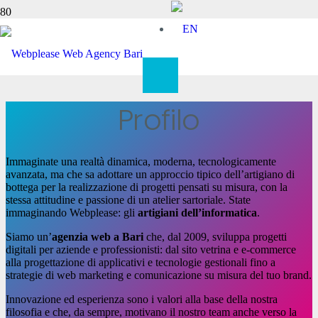
About
Profilo
Immaginate una realtà dinamica, moderna, tecnologicamente
avanzata, ma che sa adottare un approccio tipico dell’artigiano di
bottega per la realizzazione di progetti pensati su misura, con la
stessa attitudine e passione di un atelier sartoriale. State
immaginando Webplease: gli
artigiani dell’informatica
.
Siamo un’
agenzia web a Bari
che, dal 2009, sviluppa progetti
digitali per aziende e professionisti: dal sito vetrina e e-commerce
alla progettazione di applicativi e tecnologie gestionali fino a
strategie di web marketing e comunicazione su misura del tuo brand.
Innovazione ed esperienza sono i valori alla base della nostra
filosofia e che, da sempre, motivano il nostro team anche verso la